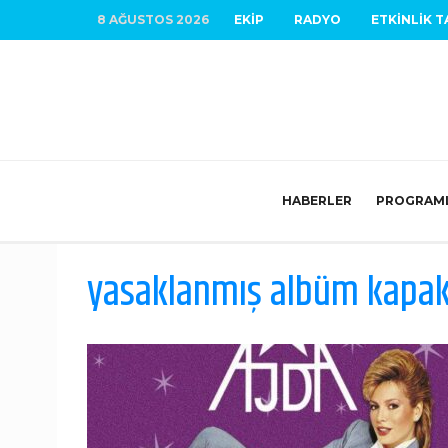
8 AĞUSTOS 2026
EKIP
RADYO
ETKINLIK T
HABERLER
PROGRAM
yasaklanmış albüm kapak