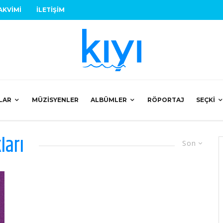
AKVIMI
İLETIŞIM
LAR
MÜZISYENLER
ALBÜMLER
RÖPORTAJ
SEÇKI
ları
Son