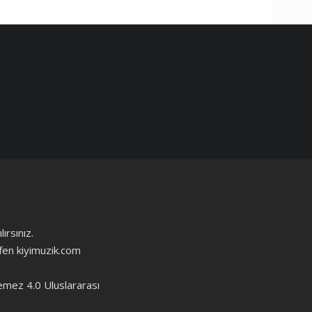
ırsınız.
ütfen kiyimuzik.com
emez 4.0 Uluslararası