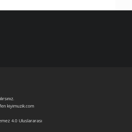
ırsınız.
ütfen kiyimuzik.com
emez 4.0 Uluslararası