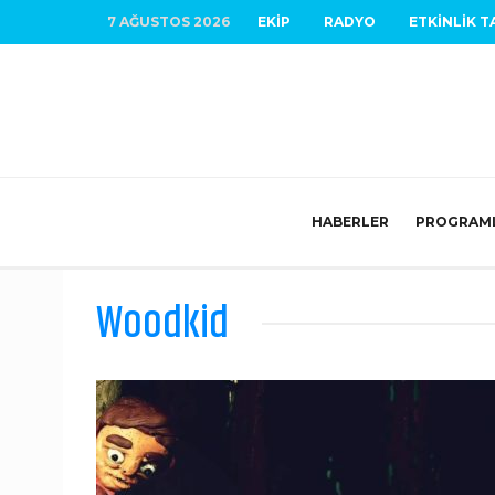
7 AĞUSTOS 2026
EKIP
RADYO
ETKINLIK T
HABERLER
PROGRAM
Woodkid