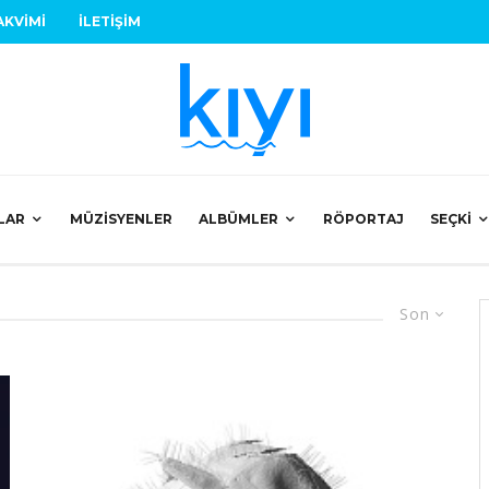
AKVIMI
İLETIŞIM
LAR
MÜZISYENLER
ALBÜMLER
RÖPORTAJ
SEÇKI
Son