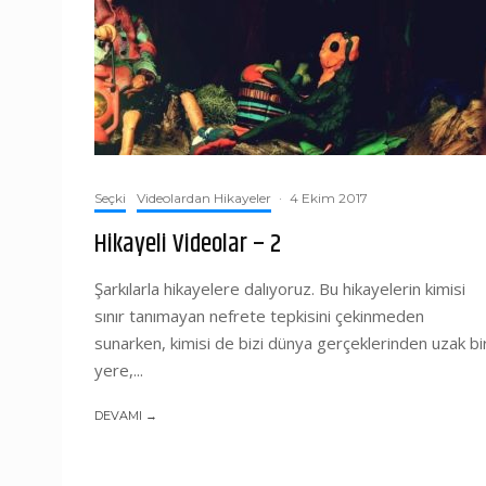
Seçki
Videolardan Hikayeler
·
4 Ekim 2017
Hikayeli Videolar – 2
Şarkılarla hikayelere dalıyoruz. Bu hikayelerin kimisi
sınır tanımayan nefrete tepkisini çekinmeden
sunarken, kimisi de bizi dünya gerçeklerinden uzak bi
yere,...
DEVAMI →