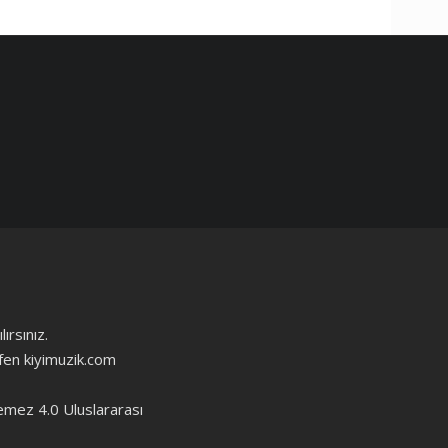
ırsınız.
ütfen kiyimuzik.com
emez 4.0 Uluslararası