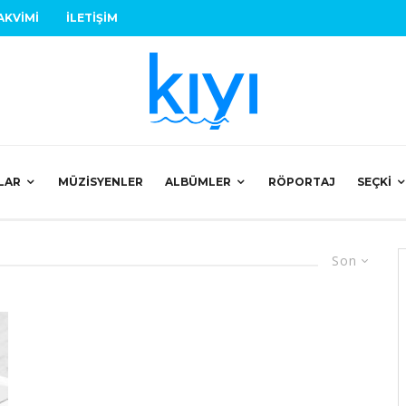
AKVIMI
İLETIŞIM
LAR
MÜZISYENLER
ALBÜMLER
RÖPORTAJ
SEÇKI
Son