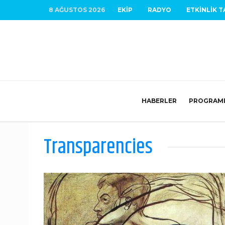
8 AĞUSTOS 2026
EKIP
RADYO
ETKINLIK T
HABERLER
PROGRAM
Transparencies