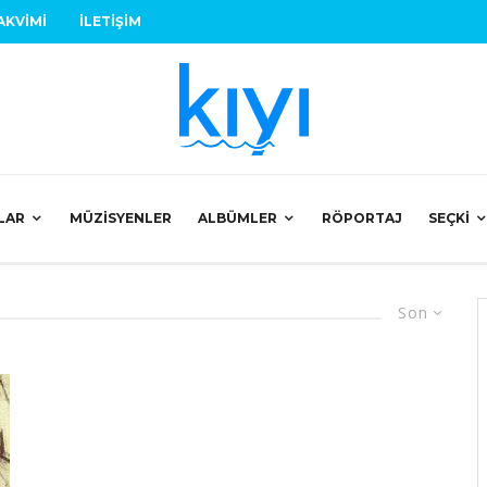
AKVIMI
İLETIŞIM
LAR
MÜZISYENLER
ALBÜMLER
RÖPORTAJ
SEÇKI
Son