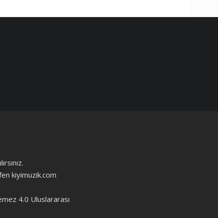
ırsınız.
ütfen kiyimuzik.com
emez 4.0 Uluslararası