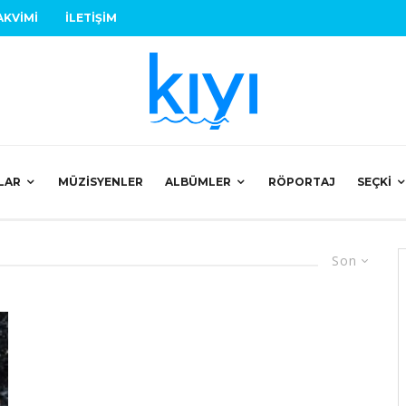
AKVIMI
İLETIŞIM
LAR
MÜZISYENLER
ALBÜMLER
RÖPORTAJ
SEÇKI
Son