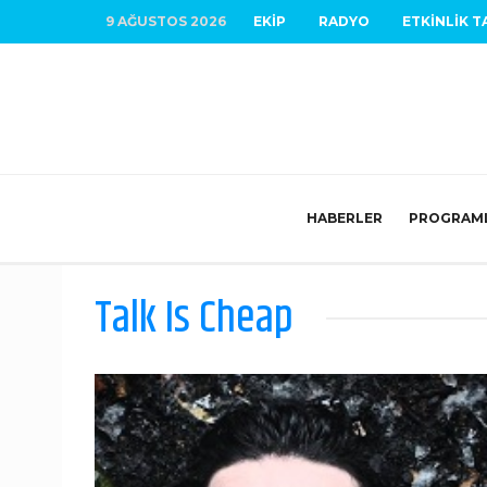
9 AĞUSTOS 2026
EKIP
RADYO
ETKINLIK T
HABERLER
PROGRAM
Talk Is Cheap