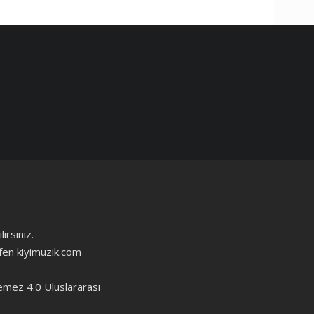
ırsınız.
ütfen kiyimuzik.com
emez 4.0 Uluslararası