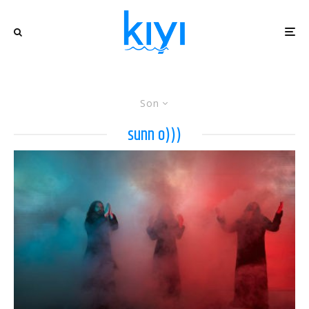
Son
sunn o)))