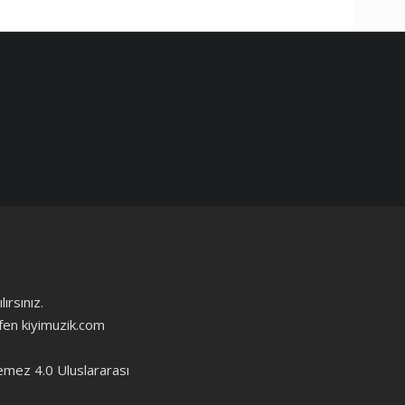
ırsınız.
ütfen kiyimuzik.com
emez 4.0 Uluslararası