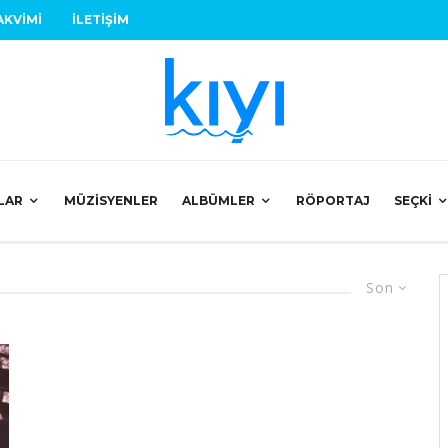
AKVIMI
İLETIŞIM
LAR
MÜZISYENLER
ALBÜMLER
RÖPORTAJ
SEÇKI
Son