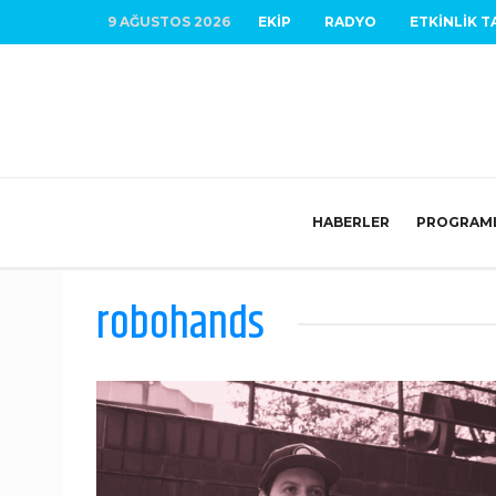
9 AĞUSTOS 2026
EKIP
RADYO
ETKINLIK T
HABERLER
PROGRAM
robohands