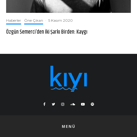
Haberler
Öne Çıkan
·
5 Kasım 2020
Özgün Semerci’den İki Şarkı Birden: Kaygı
MENÜ