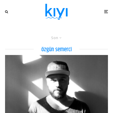
Son
özgün semerci