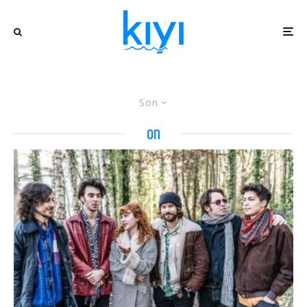
Son
on