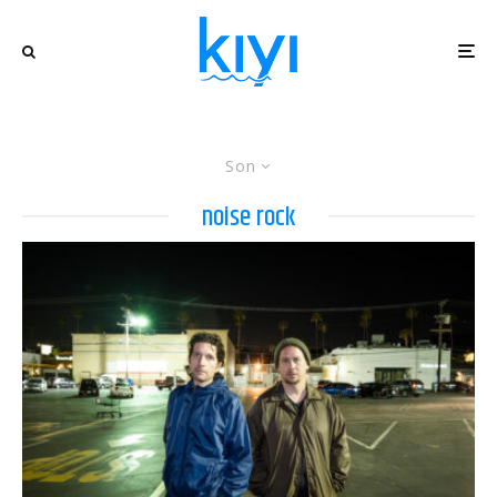
Son
noise rock