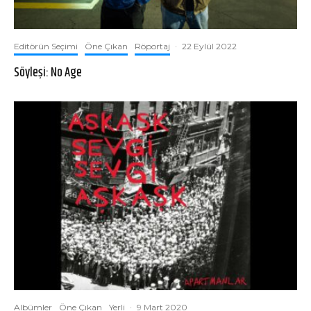
Editörün Seçimi
Öne Çıkan
Röportaj
·
22 Eylül 2022
Söyleşi: No Age
Albümler
Öne Çıkan
Yerli
·
9 Mart 2020