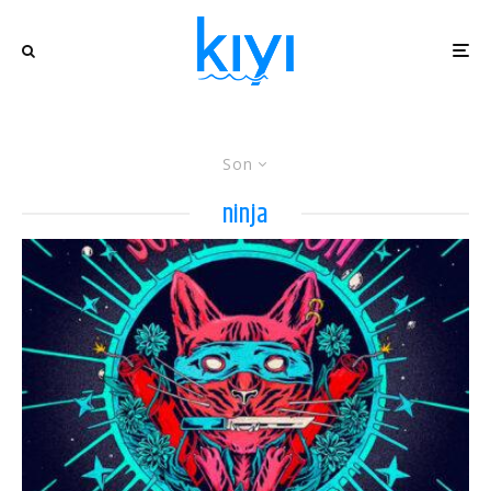
Son
ninja