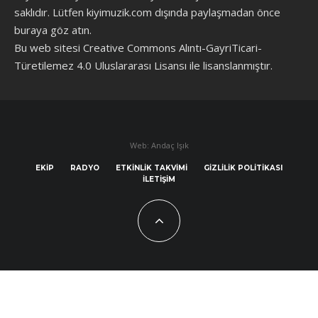
saklıdır. Lütfen kiyimuzik.com dışında paylaşmadan önce
buraya göz atın
.
Bu web sitesi Creative Commons Alıntı-GayriTicari-
Türetilemez 4.0 Uluslararası Lisansı ile lisanslanmıştır.
Web: Andaç Işık
EKIP
RADYO
ETKINLIK TAKVIMI
GIZLILIK POLITIKASI
İLETIŞIM