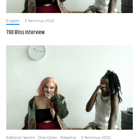
English
·
5 Temmuz 2022
700 Bliss Interview
Editörün Seçimi
Öne Çıkan
Röportaj
·
5 Temmuz 2022