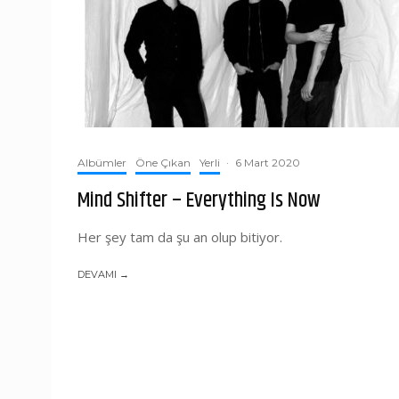
Albümler
Öne Çıkan
Yerli
·
6 Mart 2020
Mind Shifter – Everything Is Now
Her şey tam da şu an olup bitiyor.
DEVAMI →