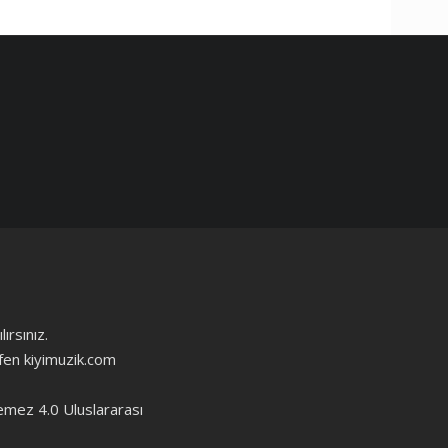
ırsınız.
ütfen kiyimuzik.com
emez 4.0 Uluslararası