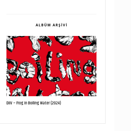
ALBÜM ARŞIVI
DIIV – Frog In Boiling Water (2024)