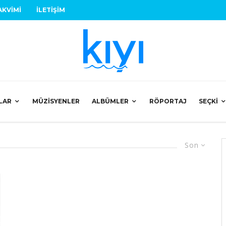
AKVIMI
İLETIŞIM
LAR
MÜZISYENLER
ALBÜMLER
RÖPORTAJ
SEÇKI
Son