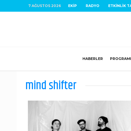
7 AĞUSTOS 2026
EKIP
RADYO
ETKINLIK T
HABERLER
PROGRAM
mind shifter