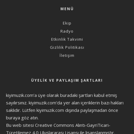
MENÜ
Ekip
Radyo
Etkinlik Takvimi
Gizlilik Politikası
İletişim
ÜYELIK VE PAYLAŞIM ŞARTLARI
kiyimuzik.com’a üye olarak
buradaki şartları
kabul etmiş
sayılırsınız. kiyimuzik.com’da yer alan içeriklerin bazı hakları
saklıdır. Lütfen kiyimuzik.com dışında paylaşmadan önce
buraya göz atın
.
Bu web sitesi Creative Commons Alıntı-GayriTicari-
Türetilemez 4.0 Uluslararası Lisansı ile lisanslanmıştır.