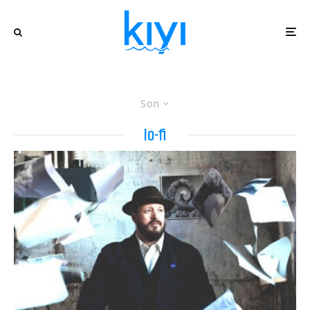
Son
lo-fi