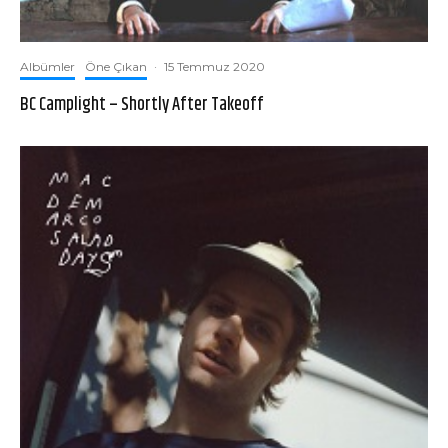
Albümler
Öne Çıkan
·
15 Temmuz 2020
BC Camplight – Shortly After Takeoff