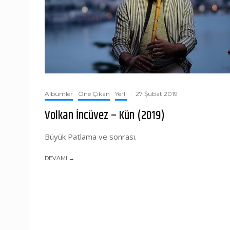
Albümler
Öne Çıkan
Yerli
·
27 Şubat 2019
Volkan İncüvez – Kün (2019)
Büyük Patlama ve sonrası.
DEVAMI →