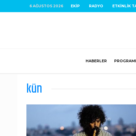
6 AĞUSTOS 2026
EKIP
RADYO
ETKINLIK T
HABERLER
PROGRAM
kün