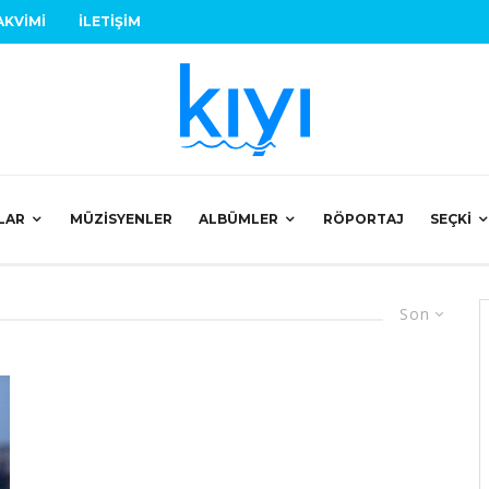
AKVIMI
İLETIŞIM
LAR
MÜZISYENLER
ALBÜMLER
RÖPORTAJ
SEÇKI
Son