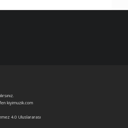
ırsınız.
ütfen kiyimuzik.com
emez 4.0 Uluslararası