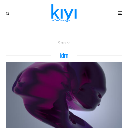
Son
idm