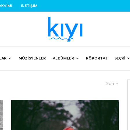
AKVIMI
İLETIŞIM
LAR
MÜZISYENLER
ALBÜMLER
RÖPORTAJ
SEÇKI
Son