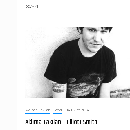
DEVAMI →
Aklıma Takılan
Seçki
·
14 Ekim 2014
Aklıma Takılan – Elliott Smith