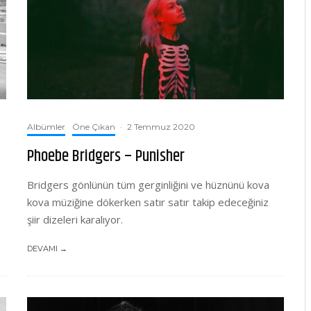
Albümler
Öne Çıkan
·
2 Temmuz 2020
Phoebe Bridgers – Punisher
Bridgers gönlünün tüm gerginliğini ve hüznünü kova
kova müziğine dökerken satır satır takip edeceğiniz
şiir dizeleri karalıyor.
DEVAMI →