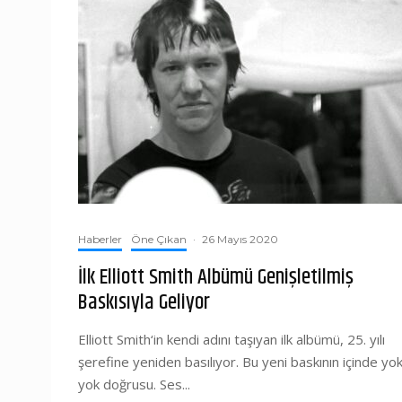
Haberler
Öne Çıkan
·
26 Mayıs 2020
İlk Elliott Smith Albümü Genişletilmiş
Baskısıyla Geliyor
Elliott Smith‘in kendi adını taşıyan ilk albümü, 25. yılı
şerefine yeniden basılıyor. Bu yeni baskının içinde yo
yok doğrusu. Ses...