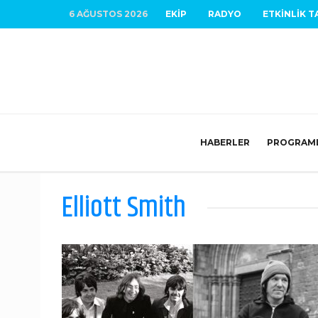
6 AĞUSTOS 2026
EKIP
RADYO
ETKINLIK T
HABERLER
PROGRAM
Elliott Smith