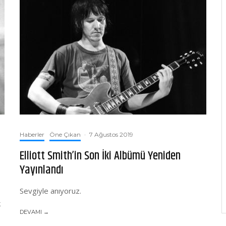
Haberler
Öne Çıkan
·
7 Ağustos 2019
Elliott Smith’in Son İki Albümü Yeniden
Yayınlandı
Sevgiyle anıyoruz.
k
DEVAMI →