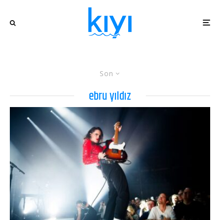
Son
ebru yıldız