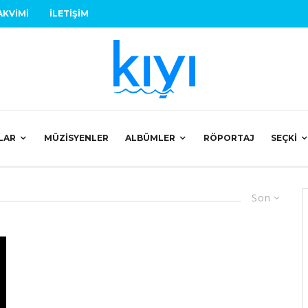
AKVIMI
İLETIŞIM
LAR
MÜZISYENLER
ALBÜMLER
RÖPORTAJ
SEÇKI
Son