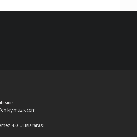
ırsınız.
ütfen kiyimuzik.com
emez 4.0 Uluslararası