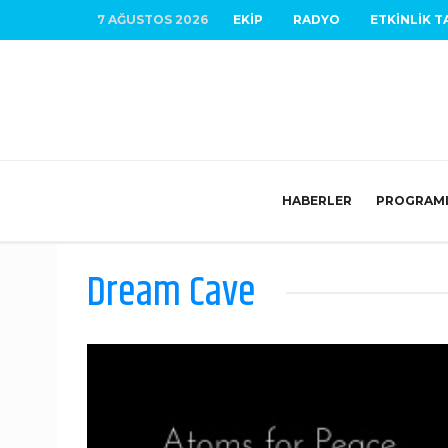
7 AĞUSTOS 2026
EKIP
RADYO
ETKINLIK T
HABERLER
PROGRAM
Dream Cave