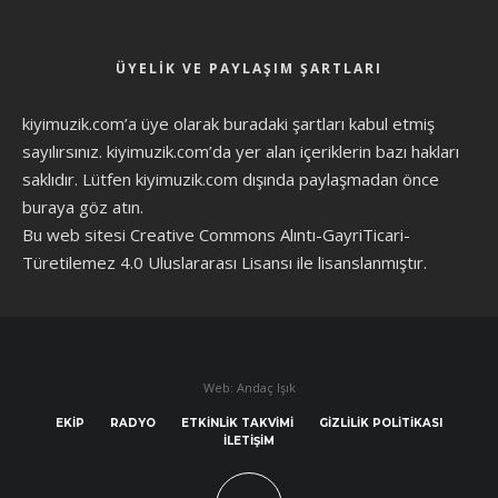
ÜYELIK VE PAYLAŞIM ŞARTLARI
kiyimuzik.com’a üye olarak
buradaki şartları
kabul etmiş
sayılırsınız. kiyimuzik.com’da yer alan içeriklerin bazı hakları
saklıdır. Lütfen kiyimuzik.com dışında paylaşmadan önce
buraya göz atın
.
Bu web sitesi Creative Commons Alıntı-GayriTicari-
Türetilemez 4.0 Uluslararası Lisansı ile lisanslanmıştır.
Web: Andaç Işık
EKIP
RADYO
ETKINLIK TAKVIMI
GIZLILIK POLITIKASI
İLETIŞIM