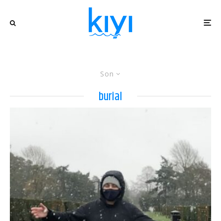
Son
burial