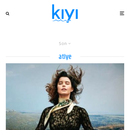
Son
atiye