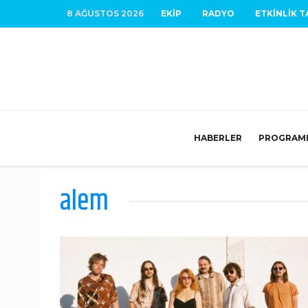
8 AĞUSTOS 2026
EKIP
RADYO
ETKINLIK T
HABERLER
PROGRAM
alem