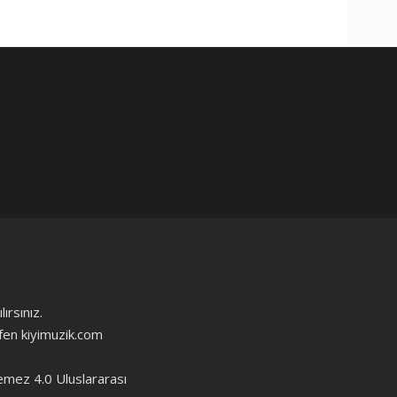
ırsınız.
ütfen kiyimuzik.com
emez 4.0 Uluslararası