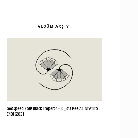
ALBÜM ARŞIVI
Godspeed You! Black Emperor – G_d’s Pee AT STATE’S
END! (2021)