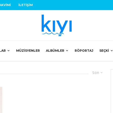
AKVIMI
İLETIŞIM
LAR
MÜZISYENLER
ALBÜMLER
RÖPORTAJ
SEÇKI
Son