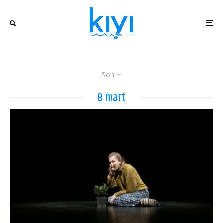
Son
8 mart