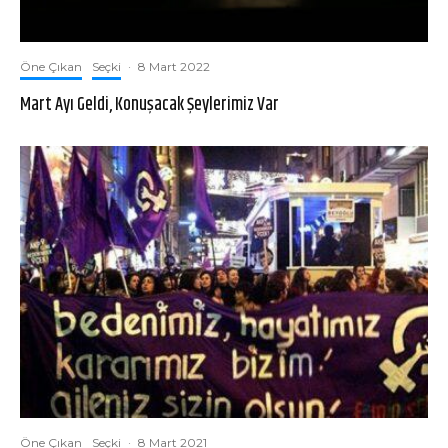
Öne Çıkan
Seçki
·
8 Mart 2022
Mart Ayı Geldi, Konuşacak Şeylerimiz Var
Öne Çıkan
Seçki
·
8 Mart 2021