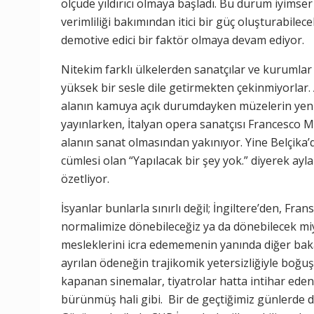
ölçüde yıldırıcı olmaya başladı. Bu durum iyimser b
verimliliği bakımından itici bir güç oluşturabile
demotive edici bir faktör olmaya devam ediyor.
Nitekim farklı ülkelerden sanatçılar ve kurumla
yüksek bir sesle dile getirmekten çekinmiyorla
alanın kamuya açık durumdayken müzelerin yenide
yayınlarken, İtalyan opera sanatçısı Francesco M
alanın sanat olmasından yakınıyor. Yine Belçika
cümlesi olan “Yapılacak bir şey yok.” diyerek ay
özetliyor.
İsyanlar bunlarla sınırlı değil; İngiltere’den, Fr
normalimize dönebileceğiz ya da dönebilecek miyi
mesleklerini icra edememenin yanında diğer baka
ayrılan ödeneğin trajikomik yetersizliğiyle bo
kapanan sinemalar, tiyatrolar hatta intihar eden
bürünmüş hali gibi. Bir de geçtiğimiz günlerde