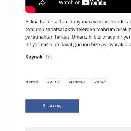
Aslına bakılırsa tüm dünyanın evlerine, kendi k
toplumu sanatsal aktivitelerden mahrum bırakma
yaratmaktan farksız. Umarız ki bizi orada bir ye
ihtiyacımız olan hayal gücünü bize aşılayacak ol
Kaynak
:
Tık.
ETIKETLER
MÜZIK
PANDEMI
SANAT
PAYLAŞ