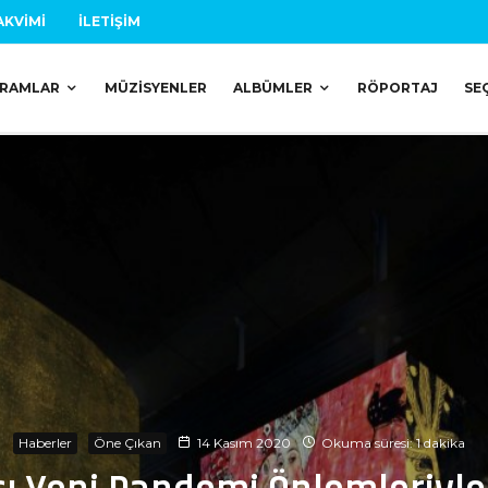
AKVIMI
İLETIŞIM
RAMLAR
MÜZISYENLER
ALBÜMLER
RÖPORTAJ
SE
Haberler
Öne Çıkan
14 Kasım 2020
Okuma süresi: 1 dakika