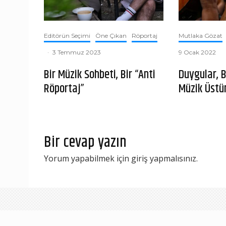
Editörün Seçimi
Öne Çıkan
Röportaj
Mutlaka Gözat
·
3 Temmuz 2023
9 Ocak 2022
Bir Müzik Sohbeti, Bir “Anti
Duygular, B
Röportaj”
Müzik Üstü
Bir cevap yazın
Yorum yapabilmek için
giriş yapmalısınız
.