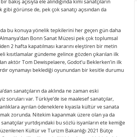
ir bakış açısıyla ele alındığında kimi sanatçıların
cek gibi görünse de, pek çok sanatçı açısından da
r da bu konuya yönelik tepkilerini her geçen gün daha
r. Almanya’dan Bonn Sanat Müzesi pek çok toplumsal
n 2 hafta kapatılması kararını eleştiren bir metin
eli kısıtlamalar gündeme gelince gözden çıkarılan ilk
’dan aktör Tom Dewispelaere, Godot’u Beklerken’in ilk
lardır oynamayı beklediği oyunundan bir kesitle durumu
ansa’dan sanatçıların da aklında ne zaman eski
z soruları var. Türkiye’de ise maalesef sanatçılar,
nlıklara ayrılan ödeneklere kıyasla kültür ve sanata
ğuşmak zorunda. Nitekim kapanmak üzere olan ya da
 sanatçılar yurtdışındaki bu sözlü isyanların ete kemiğe
 düzenlenen Kültür ve Turizm Bakanlığı 2021 Bütçe