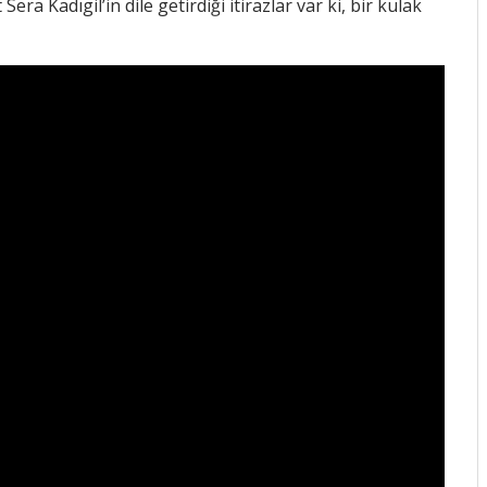
ra Kadıgil’in dile getirdiği itirazlar var ki, bir kulak