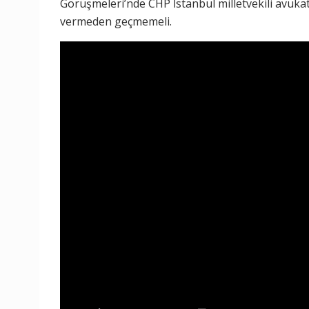
Görüşmeleri’nde CHP İstanbul milletvekili avukat Se
vermeden geçmemeli.