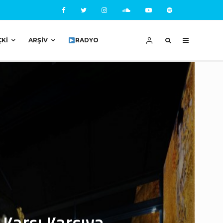
ÇKI
ARŞIV
RADYO