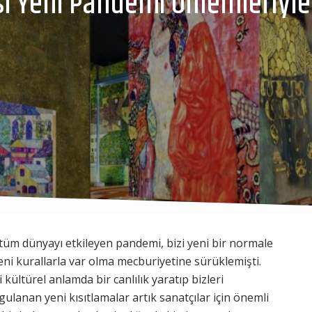
ı Yeni Pandemi Önlemleriyle 
yla tüm dünyayı etkileyen pandemi, bizi yeni bir normale
yeni kurallarla var olma mecburiyetine sürüklemişti.
ltürel anlamda bir canlılık yaratıp bizleri
ulanan yeni kısıtlamalar artık sanatçılar için önemli