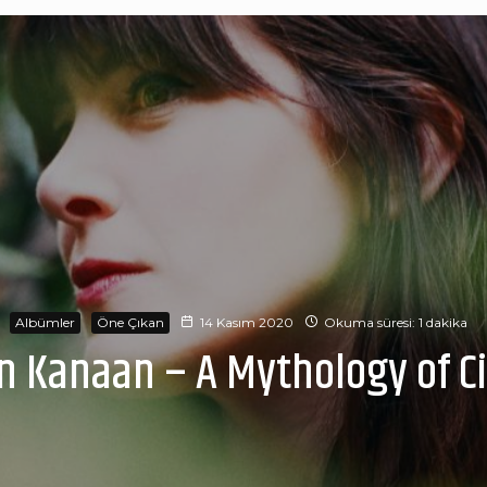
Albümler
Öne Çıkan
14 Kasım 2020
Okuma süresi: 1 dakika
n Kanaan – A Mythology of Ci