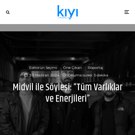
Editörün Seçimi
Öne Çıkan
Röportaj
30 Haziran 2024
Okuma süresi: 5 dakika
Midvil ile Söyleşi: “Tüm Varlıklar
ve Enerjileri”