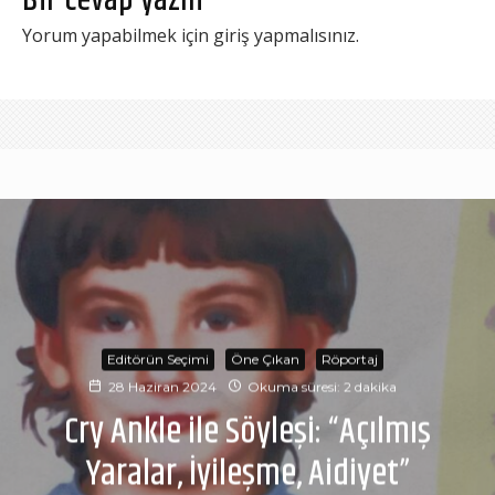
Bir cevap yazın
Yorum yapabilmek için
giriş yapmalısınız
.
Editörün Seçimi
Öne Çıkan
Röportaj
28 Haziran 2024
Okuma süresi: 2 dakika
Cry Ankle ile Söyleşi: “Açılmış
Yaralar, İyileşme, Aidiyet”