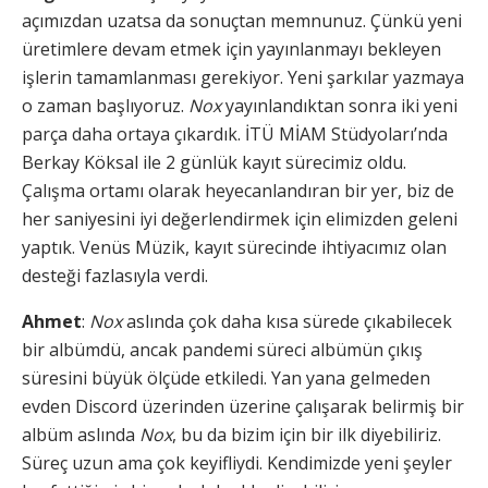
açımızdan uzatsa da sonuçtan memnunuz. Çünkü yeni
üretimlere devam etmek için yayınlanmayı bekleyen
işlerin tamamlanması gerekiyor. Yeni şarkılar yazmaya
o zaman başlıyoruz.
Nox
yayınlandıktan sonra iki yeni
parça daha ortaya çıkardık. İTÜ MİAM Stüdyoları’nda
Berkay Köksal ile 2 günlük kayıt sürecimiz oldu.
Çalışma ortamı olarak heyecanlandıran bir yer, biz de
her saniyesini iyi değerlendirmek için elimizden geleni
yaptık. Venüs Müzik, kayıt sürecinde ihtiyacımız olan
desteği fazlasıyla verdi.
Ahmet
:
Nox
aslında çok daha kısa sürede çıkabilecek
bir albümdü, ancak pandemi süreci albümün çıkış
süresini büyük ölçüde etkiledi. Yan yana gelmeden
evden Discord üzerinden üzerine çalışarak belirmiş bir
albüm aslında
Nox
, bu da bizim için bir ilk diyebiliriz.
Süreç uzun ama çok keyifliydi. Kendimizde yeni şeyler