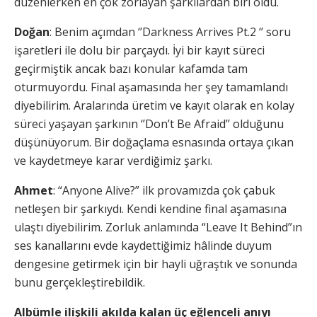
düzenlerken en çok zorlayan şarkılardan biri oldu.
Doğan
: Benim açımdan ‘’Darkness Arrives Pt.2 ‘’ soru
işaretleri ile dolu bir parçaydı. İyi bir kayıt süreci
geçirmiştik ancak bazı konular kafamda tam
oturmuyordu. Final aşamasında her şey tamamlandı
diyebilirim. Aralarında üretim ve kayıt olarak en kolay
süreci yaşayan şarkının ‘’Don’t Be Afraid’’ olduğunu
düşünüyorum. Bir doğaçlama esnasında ortaya çıkan
ve kaydetmeye karar verdiğimiz şarkı.
Ahmet
: “Anyone Alive?” ilk provamızda çok çabuk
netleşen bir şarkıydı. Kendi kendine final aşamasına
ulaştı diyebilirim. Zorluk anlamında “Leave It Behind”ın
ses kanallarını evde kaydettiğimiz hâlinde duyum
dengesine getirmek için bir hayli uğraştık ve sonunda
bunu gerçekleştirebildik.
Albümle ilişkili akılda kalan üç eğlenceli anıyı