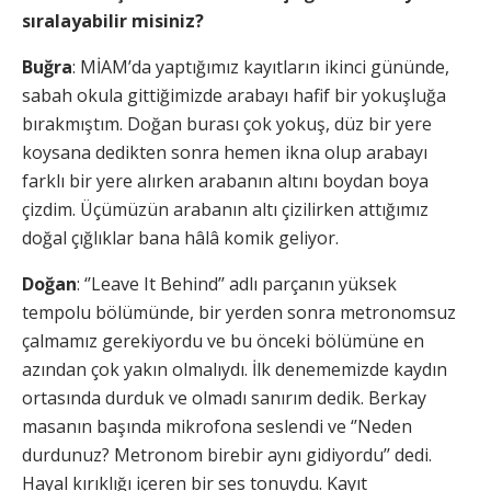
sıralayabilir misiniz?
Buğra
: MİAM’da yaptığımız kayıtların ikinci gününde,
sabah okula gittiğimizde arabayı hafif bir yokuşluğa
bırakmıştım. Doğan burası çok yokuş, düz bir yere
koysana dedikten sonra hemen ikna olup arabayı
farklı bir yere alırken arabanın altını boydan boya
çizdim. Üçümüzün arabanın altı çizilirken attığımız
doğal çığlıklar bana hâlâ komik geliyor.
Doğan
: ‘’Leave It Behind’’ adlı parçanın yüksek
tempolu bölümünde, bir yerden sonra metronomsuz
çalmamız gerekiyordu ve bu önceki bölümüne en
azından çok yakın olmalıydı. İlk denememizde kaydın
ortasında durduk ve olmadı sanırım dedik. Berkay
masanın başında mikrofona seslendi ve ‘’Neden
durdunuz? Metronom birebir aynı gidiyordu’’ dedi.
Hayal kırıklığı içeren bir ses tonuydu. Kayıt