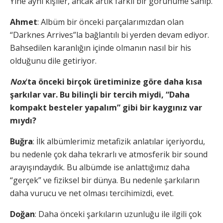
Yine aynı kişiler, ancak artık farklı bir görünüme sahip.
Ahmet
: Albüm bir önceki parçalarımızdan olan
“Darknes Arrives”la bağlantılı bi yerden devam ediyor.
Bahsedilen karanlığın içinde olmanın nasıl bir his
olduğunu dile getiriyor.
Nox
’
ta önceki birçok üretiminize göre daha kısa
şarkılar var. Bu bilinçli bir tercih miydi, “Daha
kompakt besteler yapalım” gibi bir kaygınız var
mıydı?
Buğra
: İlk albümlerimiz metafizik anlatılar içeriyordu,
bu nedenle çok daha tekrarlı ve atmosferik bir sound
arayışındaydık. Bu albümde ise anlattığımız daha
“gerçek” ve fiziksel bir dünya. Bu nedenle şarkıların
daha vurucu ve net olması tercihimizdi, evet.
Doğan
: Daha önceki şarkıların uzunluğu ile ilgili çok