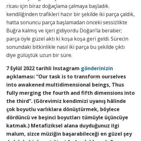
ricası için biraz doğaçlama çalmaya başladık.
kendiliğinden trafikleri hazır bir şekilde iki parça çaldık,
hatta sonuncu parça başlamadan önceki sessizlikte
Buğra kalmış ve içeri gidiyordu Doğan’la beraber;
parça öyle güzel aktı ki koşa koşa geri geldi. Sürecin
sonundaki bitkinlikle nasıl iki parça bu şekilde çıktı
diye gülüştük uzun bir süre.
7 Eylül 2022 tarihli Instagram
gönderinizin
açıklaması: “Our task is to transform ourselves
into awakened multidimensional beings, Thus
fully merging the fourth and fifth dimensions into
the third”. (Görevimiz kendimizi uyanış hâlinde
çok boyutlu varlıklara dönüştürmek, böylece
dördüncü ve beşinci boyutları tümüyle üçüncüye
katmak.) Metafiziksel alana duyduğunuz ilgi
malum, sizce müziğin başarabileceği en güzel şey