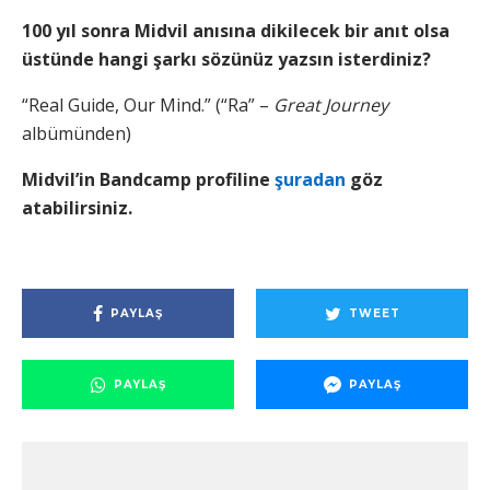
100 yıl sonra Midvil anısına dikilecek bir anıt olsa
üstünde hangi şarkı sözünüz yazsın isterdiniz?
“Real Guide, Our Mind.” (“Ra” –
Great Journey
albümünden)
Midvil’in Bandcamp profiline
şuradan
göz
atabilirsiniz.
PAYLAŞ
TWEET
PAYLAŞ
PAYLAŞ