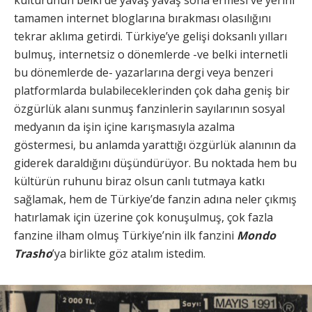
kültürünün belki de yavaş yavaş sona ermesi ve yerini
tamamen internet bloglarına bırakması olasılığını
tekrar aklıma getirdi. Türkiye’ye gelişi doksanlı yılları
bulmuş, internetsiz o dönemlerde -ve belki internetli
bu dönemlerde de- yazarlarına dergi veya benzeri
platformlarda bulabileceklerinden çok daha geniş bir
özgürlük alanı sunmuş fanzinlerin sayılarının sosyal
medyanın da işin içine karışmasıyla azalma
göstermesi, bu anlamda yarattığı özgürlük alanının da
giderek daraldığını düşündürüyor. Bu noktada hem bu
kültürün ruhunu biraz olsun canlı tutmaya katkı
sağlamak, hem de Türkiye’de fanzin adına neler çıkmış
hatırlamak için üzerine çok konuşulmuş, çok fazla
fanzine ilham olmuş Türkiye’nin ilk fanzini
Mondo
Trasho
’ya birlikte göz atalım istedim.