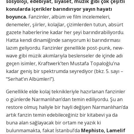
sosyoloji, edebiyat, siyaset, müzik gibi çok çeşitli
konularda içerikler barındırıyor yayın hayatı
boyunca.
Fanzinler, albüm ve film incelemeleri,
denemeler, şiirler, kolajlar, çizimlerden tutun, absürt
gazete haberlerine kadar her şeyi barındırabiliyordu.
Hatta kendi dinamiğinde sanıyorum ki barındırması
lazım geliyordu. Fanzinler genellikle post-punk, new-
wave gibi müzik akımlarıyla beslenseler de içinde adı
geçen isimler, Kraftwerk’ten Mustafa Topaloğlu’na
kadar geniş bir spektrumda seyrediyor (bkz. 5. sayı –
“Serhat’ın Albümleri”).
Genellikle elde kolaj teknikleriyle hazırlanan fanzinler
o günlerde Narmanlıhan’dan temin ediliyordu. Şu an
restore olmuş haliyle bir hayli değişen Narmanlıhan’da
artık fanzin temin edebileceğiniz bir kitabevi ya da
buna alan sağlayacak bir ortam ne yazık ki
bulunmamakta, fakat İstanbul’da
Mephisto, Lamelif