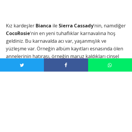
Kız kardeşler
Bianca
ile
Sierra Cassady
‘nin, namıdiğer
CocoRosie
‘nin en yeni tuhaflıklar karnavalına hoş
geldiniz. Bu karnavalda acı var, yaşanmışlık ve
yüzleşme var. Örneğin albüm kayıtları esnasında ölen
annelerinin hatırası, örneğin maruz kaldıkları cinsel
istismarlar… Başlarından geçen trajedilerle mücadele
etmenin yolunu kaçışçı sanatta ve hayali evrenler
yaratmakta bulan Cassady’ler, bir kez daha müzik türü
kalıplarından sıyrılan türler arası bir işe imza atmış.
Avant-pop, freak-folk, hip-hop ve hatta nu-metal gibi
tarzlar,
Put Your Shine On
boyunca üstümüze
oldukça yakalayıcı pop melodileri tabanında hasıl
oluyor. Kah
“Smash My Head”
in kibar nihilizmde mest
oluyor, kah
“Hell’s Gate”
in çağları aşındıran