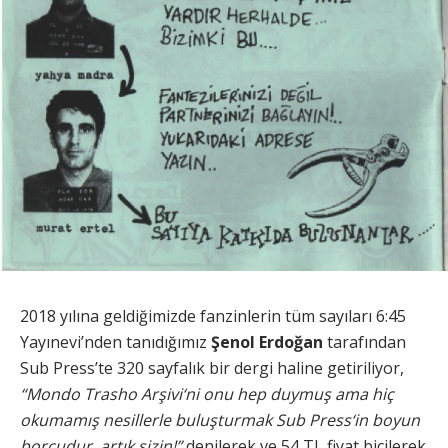
2018 yılına geldiğimizde fanzinlerin tüm sayıları 6:45
Yayınevi’nden tanıdığımız
Şenol Erdoğan
tarafından
Sub Press’te 320 sayfalık bir dergi haline getiriliyor,
“Mondo Trasho Arşivi‘ni onu hep duymuş ama hiç
okumamış nesillerle buluşturmak Sub Press‘in boyun
borcudur, artık sizin!”
denilerek ve 54 TL fiyat biçilerek