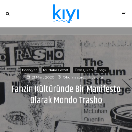
Edebiyat
Mutlaka Gözat
Öne Çıkan
Seçki
21 Mart 2020
Okuma süresi: 4 dakika
Fanzin Kültüründe Bir Manifesto
Olarak Mondo Trasho