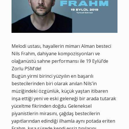
Melodi ustası, hayallerin mimarı Alman besteci
Nils Frahm, dahiyane kompozisyonları ve
olağanüstü sahne performansı ile 19 Eylül’de
Zorlu PSM’de!
Bugün yirmi birinci yüzyılın en başarılı
bestecilerinden biri olarak anılan Nils’in
müziğindeki özgünlük, küçük yaştan itibaren
inşa ettiği yeni ve eski geleneği bir arada tutarak
yüceltme fikrinden doğdu. Geleneksel
piyanistlerin mirasını, çağdaş bestecilerin
yapıtlarından edindiği ilhamla aynı potada eriten
Frahm, kısa sürede kendi eşsiz tınılarını