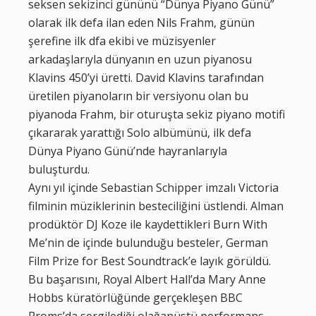
seksen sekizinci gününü “Dünya Piyano Günü”
olarak ilk defa ilan eden Nils Frahm, günün
şerefine ilk dfa ekibi ve müzisyenler
arkadaşlarıyla dünyanın en uzun piyanosu
Klavins 450’yi üretti. David Klavins tarafından
üretilen piyanoların bir versiyonu olan bu
piyanoda Frahm, bir oturuşta sekiz piyano motifi
çıkararak yarattığı Solo albümünü, ilk defa
Dünya Piyano Günü’nde hayranlarıyla
buluşturdu.
Aynı yıl içinde Sebastian Schipper imzalı Victoria
filminin müziklerinin besteciliğini üstlendi. Alman
prodüktör DJ Koze ile kaydettikleri Burn With
Me’nin de içinde bulunduğu besteler, German
Film Prize for Best Soundtrack’e layık görüldü.
Bu başarısını, Royal Albert Hall’da Mary Anne
Hobbs küratörlüğünde gerçekleşen BBC
Proms’da sergilediği olağanüstü performans