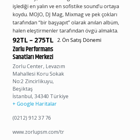
işlediği en yalın ve en sofistike sound’u ortaya
koydu. MOJO, DJ Mag, Mixmag ve pek çokları
tarafından “bir başyapıt” olarak anılan albüm,
halen eleştirmenler tarafından övgü almakta.
92TL – 275TL
2. Ön Satış Dönemi
Zorlu Performans
Sanatları Merkezi
Zorlu Center, Levazım
Mahallesi Koru Sokak
No:2 Zincirlikuyu,
Beşiktaş
İstanbul
,
34340
Türkiye
+ Google Haritalar
(0212) 912 37 76
www.zorlupsm.com/tr