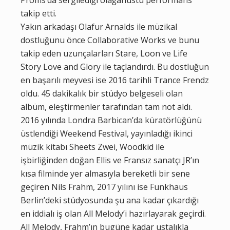
takip etti.
Yakın arkadaşı Olafur Arnalds ile müzikal
dostluğunu önce Collaborative Works ve bunu
takip eden uzunçalarları Stare, Loon ve Life
Story Love and Glory ile taçlandırdı. Bu dostluğun
en başarılı meyvesi ise 2016 tarihli Trance Frendz
oldu. 45 dakikalık bir stüdyo belgeseli olan
albüm, eleştirmenler tarafından tam not aldı.
2016 yılında Londra Barbican’da küratörlüğünü
üstlendiği Weekend Festival, yayınladığı ikinci
müzik kitabı Sheets Zwei, Woodkid ile
işbirliğinden doğan Ellis ve Fransız sanatçı JR’ın
kısa filminde yer almasıyla bereketli bir sene
geçiren Nils Frahm, 2017 yılını ise Funkhaus
Berlin’deki stüdyosunda şu ana kadar çıkardığı
en iddialı iş olan All Melody’i hazırlayarak geçirdi.
All Melody, Frahm’ın bugüne kadar ustalıkla