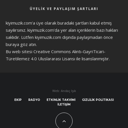
ÜYELIK VE PAYLAŞIM ŞARTLARI
kiyimuzik.com’a üye olarak
buradaki şartları
kabul etmiş
sayılırsınız. kiyimuzik.com’da yer alan içeriklerin bazı hakları
saklıdır. Lütfen kiyimuzik.com dışında paylaşmadan önce
buraya göz atın
.
Bu web sitesi Creative Commons Alıntı-GayriTicari-
Türetilemez 4.0 Uluslararası Lisansı ile lisanslanmıştır.
Web: Andaç Işık
EKIP
RADYO
ETKINLIK TAKVIMI
GIZLILIK POLITIKASI
İLETIŞIM