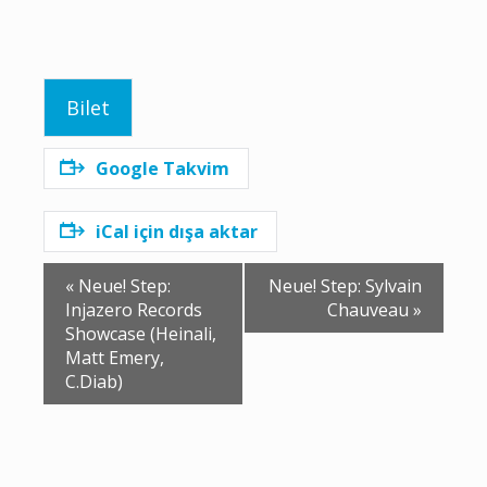
Bilet
Google Takvim
iCal için dışa aktar
Etkinlik
«
Neue! Step:
Neue! Step: Sylvain
Navigasyon
Injazero Records
Chauveau
»
Showcase (Heinali,
Matt Emery,
C.Diab)