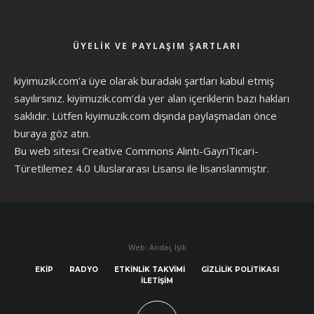
ÜYELIK VE PAYLAŞIM ŞARTLARI
kiyimuzik.com’a üye olarak
buradaki şartları
kabul etmiş
sayılırsınız. kiyimuzik.com’da yer alan içeriklerin bazı hakları
saklıdır. Lütfen kiyimuzik.com dışında paylaşmadan önce
buraya göz atın
.
Bu web sitesi Creative Commons Alıntı-GayriTicari-
Türetilemez 4.0 Uluslararası Lisansı ile lisanslanmıştır.
Web: Andaç Işık
EKIP
RADYO
ETKINLIK TAKVIMI
GIZLILIK POLITIKASI
İLETIŞIM