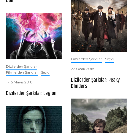
Doll
Dizilerden Şarkılar
Seçki
·
Dizilerden Şarkılar
22 Ocak 2018
Filmlerden Şarkılar
Seçki
Dizilerden Şarkılar: Peaky
·
5 Mayıs 2018
Blinders
Dizilerden Şarkılar: Legion