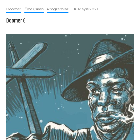
Doomer
Öne Çıkan
Programlar
·
16 Mayıs 2021
Doomer 6