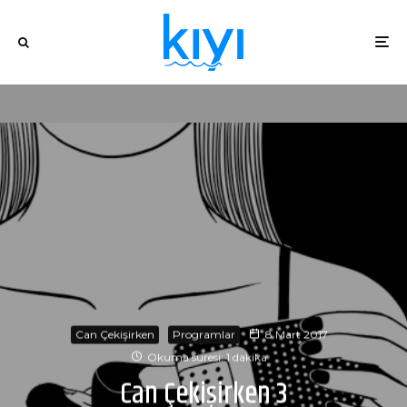
Can Çekişirken
Programlar
8 Mart 2017
Okuma süresi: 1 dakika
Can Çekişirken 3