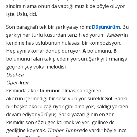
sindirsin ama onun da yaptığı müzik de böyle oluyor
işte. Uslu, cici.
Son paragrafı tek bir şarkıya ayırdım:
Düşünürüm
. Bu
şarkıyı her türlü kusurdan tenzih ediyorum.
Kalben
‘in
kendine has üslubunun hülasası bir kompozisyon.
Hep aynı akorlar dönüp duruyor.
A
bölümünü,
B
bölümünü falan takip edemiyorsun. Şarkıyı tırmanışa
geçiren şey vokal melodisi.
Usul-
ca
Öper-
ken
kısmında akor
la minör
olmasına rağmen
akorun içermediği bir sese vuruyor sürekli:
Sol
. Sanki
bir başka akoru çağırıyor gibi ama yok, kaldığı yerden
devam ediyor yürüyüş. Şarkı yazarlığının en zor
kısmıdır son sözü geciktirmek ve yeri gelince de
gediğine koymak.
Timber Timbre
‘de vardır böyle ince