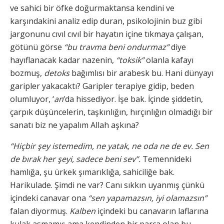
ve sahici bir öfke doğurmaktansa kendini ve
karşındakini analiz edip duran, psikolojinin buz gibi
jargonunu cıvıl cıvıl bir hayatın içine tıkmaya çalışan,
götünü görse
“bu travma beni ondurmaz”
diye
hayıflanacak kadar nazenin,
“toksik”
olanla kafayı
bozmuş,
detoks
bağımlısı bir arabesk bu. Hani dünyayı
garipler yakacaktı? Garipler terapiye gidip, beden
olumluyor, ‘
an
‘da hissediyor. İşe bak. İçinde şiddetin,
çarpık düşüncelerin, taşkınlığın, hırçınlığın olmadığı bir
sanatı biz ne yapalım Allah aşkına?
“Hiçbir şey istemedim, ne yatak, ne oda ne de ev. Sen
de bırak her şeyi, sadece beni sev”.
Temennideki
hamlığa, şu ürkek şımarıklığa, sahiciliğe bak.
Harikulade. Şimdi ne var? Canı sıkkın uyanmış çünkü
içindeki canavar ona
“sen yapamazsın, iyi olamazsın”
falan diyormuş.
Kalben
içindeki bu canavarın laflarına