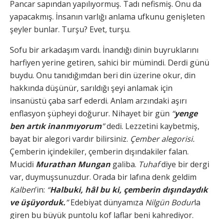
Pancar sapından yapılıyormuş. Tadı nefismiş. Onu da
yapacakmış. İnsanın varlığı anlama ufkunu genişleten
şeyler bunlar. Turşu? Evet, turşu.
Sofu bir arkadaşım vardı. İnandığı dinin buyruklarını
harfiyen yerine getiren, sahici bir mümindi. Derdi günü
buydu. Onu tanıdığımdan beri din üzerine okur, din
hakkında düşünür, sarıldığı şeyi anlamak için
insanüstü çaba sarf ederdi. Anlam arzındaki aşırı
enflasyon şüpheyi doğurur. Nihayet bir gün
“
yenge
ben artık inanmıyorum
”
dedi. Lezzetini kaybetmiş,
bayat bir alegori vardır bilirsiniz.
Çember alegorisi.
Çemberin içindekiler, çemberin dışındakiler falan.
Mucidi
Murathan Mungan
galiba.
Tuhaf
diye bir dergi
var, duymuşsunuzdur. Orada bir lafına denk geldim
Kalben
’in:
“
Halbuki, hâl bu ki, çemberin dışındaydık
ve üşüyorduk.
”
Edebiyat dünyamıza
Nilgün Bodur
la
giren bu büyük puntolu kof laflar beni kahrediyor.