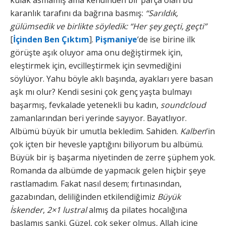
kulak asmamış ama kendinden bir parça olan bu
karanlık tarafını da bağrına basmış:
“Sarıldık,
gülümsedik ve birlikte söyledik: “Her şey geçti, geçti”
[
İçinden Ben Çıktım
].
Pişmaniye
‘de ise birine ilk
görüşte aşık oluyor ama onu değiştirmek için,
eleştirmek için, evcilleştirmek için sevmediğini
söylüyor. Yahu böyle aklı başında, ayakları yere basan
aşk mı olur? Kendi sesini çok genç yaşta bulmayı
başarmış, fevkalade yetenekli bu kadın,
soundcloud
zamanlarından beri yerinde sayıyor. Bayatlıyor.
Albümü büyük bir umutla bekledim. Sahiden.
Kalben
‘in
çok içten bir hevesle yaptığını biliyorum bu albümü.
Büyük bir iş başarma niyetinden de zerre şüphem yok.
Romanda da albümde de yapmacık gelen hiçbir şeye
rastlamadım. Fakat nasıl desem; fırtınasından,
gazabından, deliliğinden etkilendiğimiz
Büyük
İskender
,
2×1 lustral
almış da pilates hocalığına
başlamış sanki. Güzel, çok şeker olmuş, Allah içine