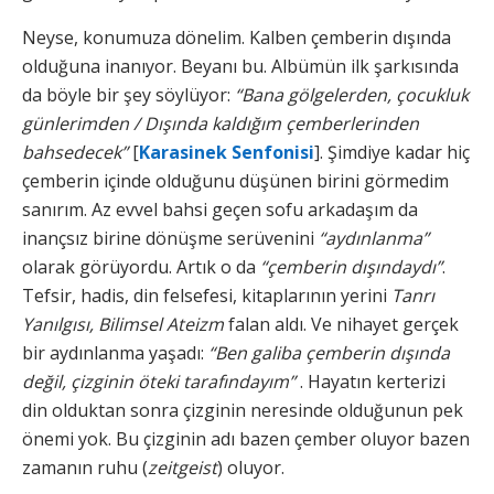
Neyse, konumuza dönelim. Kalben çemberin dışında
olduğuna inanıyor. Beyanı bu. Albümün ilk şarkısında
da böyle bir şey söylüyor:
“Bana gölgelerden, çocukluk
günlerimden / Dışında kaldığım çemberlerinden
bahsedecek”
[
Karasinek Senfonisi
]. Şimdiye kadar hiç
çemberin içinde olduğunu düşünen birini görmedim
sanırım. Az evvel bahsi geçen sofu arkadaşım da
inançsız birine dönüşme serüvenini
“aydınlanma”
olarak görüyordu. Artık o da
“çemberin dışındaydı”
.
Tefsir, hadis, din felsefesi, kitaplarının yerini
Tanrı
Yanılgısı, Bilimsel Ateizm
falan aldı. Ve nihayet gerçek
bir aydınlanma yaşadı:
“Ben galiba çemberin dışında
değil, çizginin öteki tarafındayım”
. Hayatın kerterizi
din olduktan sonra çizginin neresinde olduğunun pek
önemi yok. Bu çizginin adı bazen çember oluyor bazen
zamanın ruhu (
zeitgeist
) oluyor.