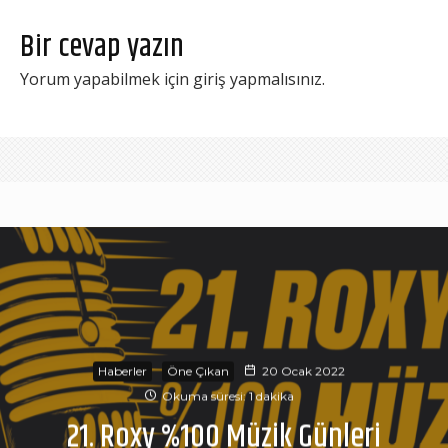
Bir cevap yazın
Yorum yapabilmek için
giriş yapmalısınız
.
Haberler
Öne Çıkan
20 Ocak 2022
Okuma süresi: 1 dakika
21. Roxy %100 Müzik Günleri