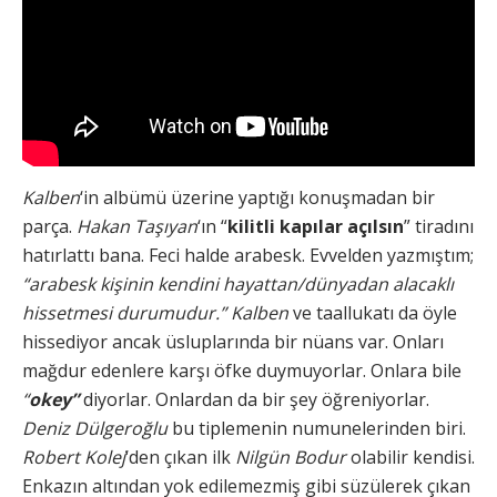
Kalben
‘in albümü üzerine yaptığı konuşmadan bir
parça.
Hakan Taşıyan
‘ın “
kilitli kapılar açılsın
” tiradını
hatırlattı bana. Feci halde arabesk. Evvelden yazmıştım;
“arabesk kişinin kendini hayattan/dünyadan alacaklı
hissetmesi durumudur.”
Kalben
ve taallukatı da öyle
hissediyor ancak üsluplarında bir nüans var. Onları
mağdur edenlere karşı öfke duymuyorlar. Onlara bile
“
okey”
diyorlar. Onlardan da bir şey öğreniyorlar.
Deniz Dülgeroğlu
bu tiplemenin numunelerinden biri.
Robert Kolej
‘den çıkan ilk
Nilgün Bodur
olabilir kendisi.
Enkazın altından yok edilemezmiş gibi süzülerek çıkan