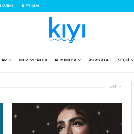
AKVIMI
İLETIŞIM
LAR
MÜZISYENLER
ALBÜMLER
RÖPORTAJ
SEÇKI
Son