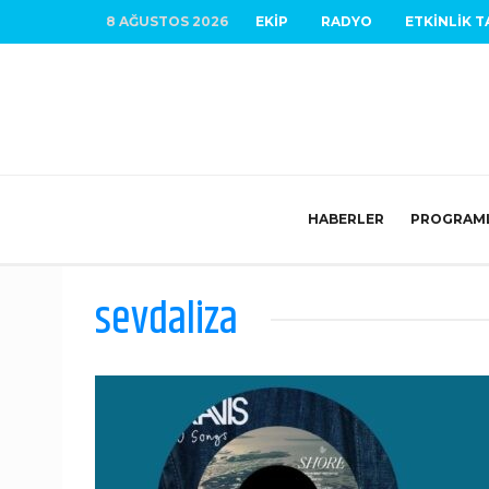
8 AĞUSTOS 2026
EKIP
RADYO
ETKINLIK T
HABERLER
PROGRAM
sevdaliza