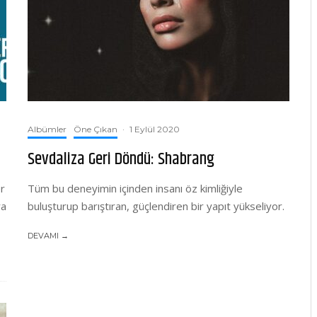
Albümler
Öne Çıkan
·
1 Eylül 2020
Sevdaliza Geri Döndü: Shabrang
er
Tüm bu deneyimin içinden insanı öz kimliğiyle
ra
buluşturup barıştıran, güçlendiren bir yapıt yükseliyor.
DEVAMI →