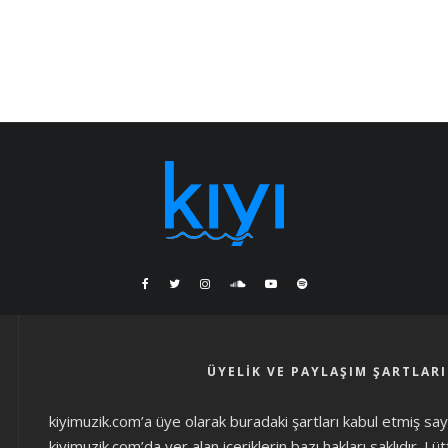
ÜYELIK VE PAYLAŞIM ŞARTLARI
kiyimuzik.com’a üye olarak
buradaki şartları
kabul etmiş sayıl
kiyimuzik.com’da yer alan içeriklerin bazı hakları saklıdır. L