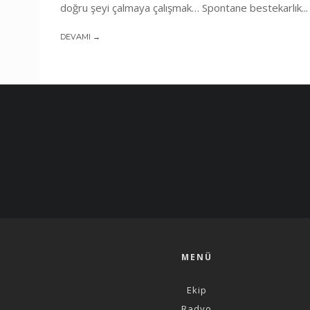
doğru şeyi çalmaya çalışmak… Spontane bestekarlık...
DEVAMI →
MENÜ
Ekip
Radyo