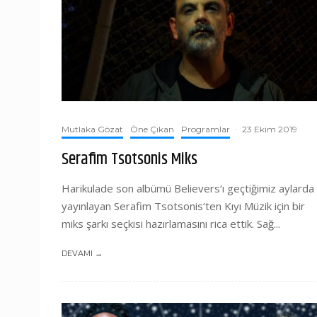
Mutlaka Gözat
Öne Çıkan
Programlar
·
23 Ekim 2019
Serafim Tsotsonis Miks
Harikulade son albümü Believers‘ı geçtiğimiz aylarda
yayınlayan Serafim Tsotsonis‘ten Kıyı Müzik için bir
miks şarkı seçkisi hazırlamasını rica ettik. Sağ...
DEVAMI →