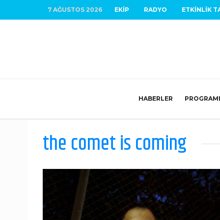
7 AĞUSTOS 2026
EKIP
RADYO
ETKINLIK T
HABERLER
PROGRAM
the comet is coming