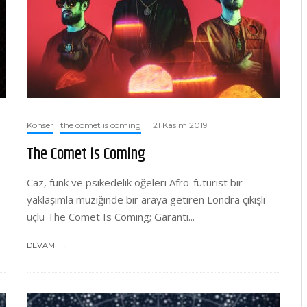
Konser
the comet is coming
·
21 Kasım 2019
The Comet is Coming
Caz, funk ve psikedelik öğeleri Afro-fütürist bir
yaklaşımla müziğinde bir araya getiren Londra çıkışlı
üçlü The Comet Is Coming; Garanti...
DEVAMI →