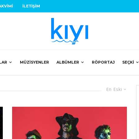
AKVIMI
İLETIŞIM
LAR
MÜZISYENLER
ALBÜMLER
RÖPORTAJ
SEÇKI
En Eski