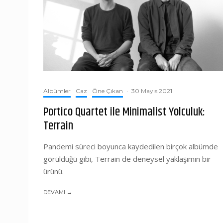
Albümler
Caz
Öne Çıkan
·
30 Mayıs 2021
Portico Quartet ile Minimalist Yolculuk:
Terrain
Pandemi süreci boyunca kaydedilen birçok albümde
görüldüğü gibi, Terrain de deneysel yaklaşımın bir
ürünü.
DEVAMI →