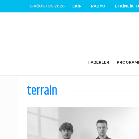
6 AĞUSTOS 2026
EKIP
RADYO
ETKINLIK T
HABERLER
PROGRAM
terrain