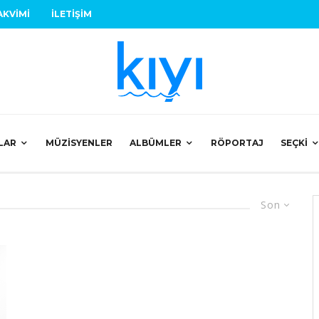
AKVIMI
İLETIŞIM
LAR
MÜZISYENLER
ALBÜMLER
RÖPORTAJ
SEÇKI
Son