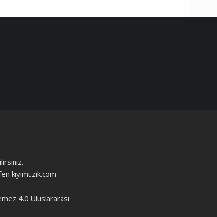
ırsınız.
ütfen kiyimuzik.com
emez 4.0 Uluslararası