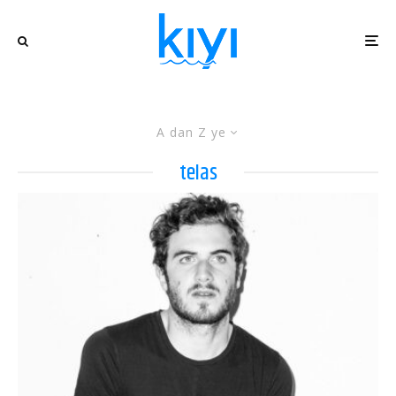
A dan Z ye
telas