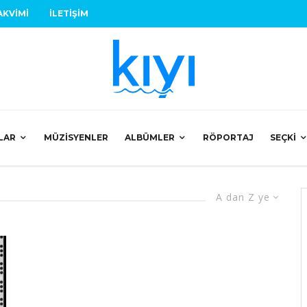
AKVIMI
İLETIŞIM
LAR
MÜZISYENLER
ALBÜMLER
RÖPORTAJ
SEÇKI
A dan Z ye