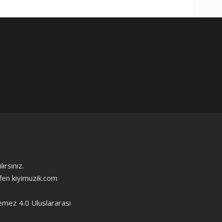
ırsınız.
ütfen kiyimuzik.com
emez 4.0 Uluslararası