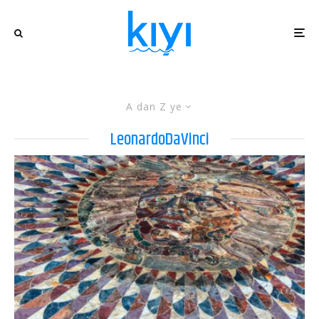
A dan Z ye
LeonardoDaVinci