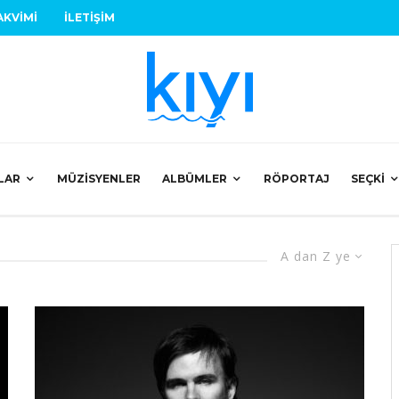
AKVIMI
İLETIŞIM
LAR
MÜZISYENLER
ALBÜMLER
RÖPORTAJ
SEÇKI
A dan Z ye