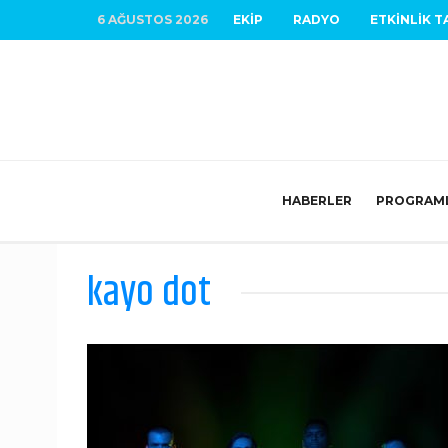
6 AĞUSTOS 2026
EKIP
RADYO
ETKINLIK T
HABERLER
PROGRAM
kayo dot