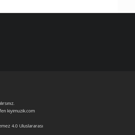
ırsınız.
ütfen kiyimuzik.com
emez 4.0 Uluslararası