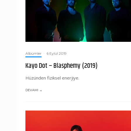
Albümler
·
6 Eylül 2019
Kayo Dot – Blasphemy (2019)
Hüzünden fiziksel enerjiye.
DEVAMI →