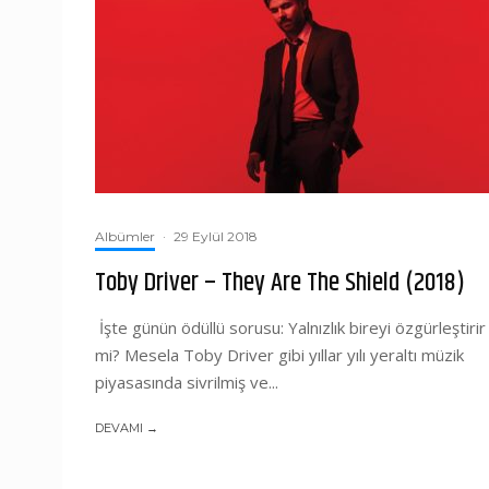
Albümler
·
29 Eylül 2018
Toby Driver – They Are The Shield (2018)
İşte günün ödüllü sorusu: Yalnızlık bireyi özgürleştirir
mi? Mesela Toby Driver gibi yıllar yılı yeraltı müzik
piyasasında sivrilmiş ve...
DEVAMI →