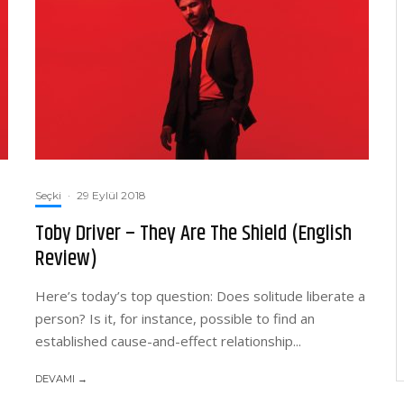
Seçki
·
29 Eylül 2018
Toby Driver – They Are The Shield (English
Review)
Here’s today’s top question: Does solitude liberate a
person? Is it, for instance, possible to find an
established cause-and-effect relationship...
DEVAMI →