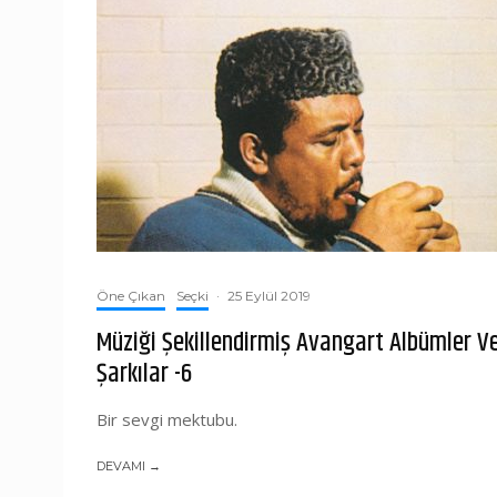
Öne Çıkan
Seçki
·
25 Eylül 2019
Müziği Şekillendirmiş Avangart Albümler V
Şarkılar -6
Bir sevgi mektubu.
DEVAMI →