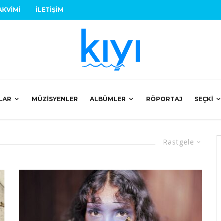
AKVIMI
İLETIŞIM
LAR
MÜZISYENLER
ALBÜMLER
RÖPORTAJ
SEÇKI
Rastgele