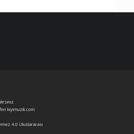
ırsınız.
ütfen kiyimuzik.com
emez 4.0 Uluslararası