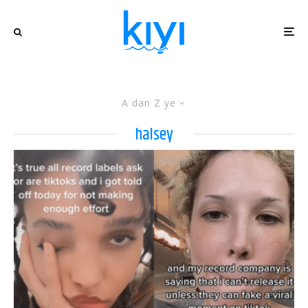
A dan Z ye
halsey