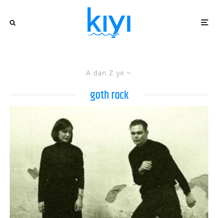
A dan Z ye
goth rock