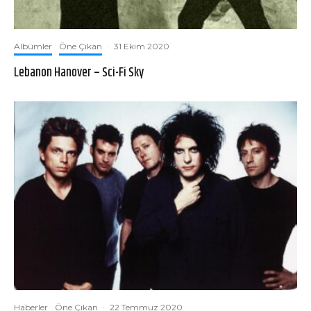
Albümler
Öne Çıkan
·
31 Ekim 2020
Lebanon Hanover – Sci-Fi Sky
Haberler
Öne Çıkan
·
22 Temmuz 2020