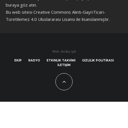
buraya göz atın
.
Bu web sitesi Creative Commons Alıntı-GayriTicari-
Türetilemez 4.0 Uluslararası Lisansı ile lisanslanmıştır.
Web: Andaç Işık
EKIP
RADYO
ETKINLIK TAKVIMI
GIZLILIK POLITIKASI
İLETIŞIM