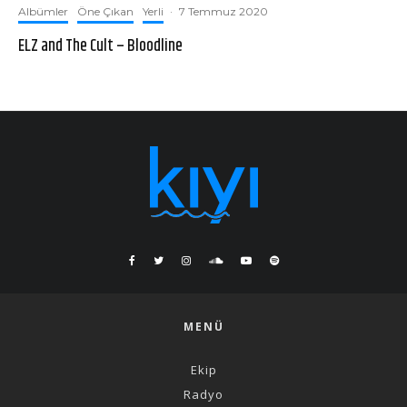
Albümler
Öne Çıkan
Yerli
·
7 Temmuz 2020
ELZ and The Cult – Bloodline
MENÜ
Ekip
Radyo