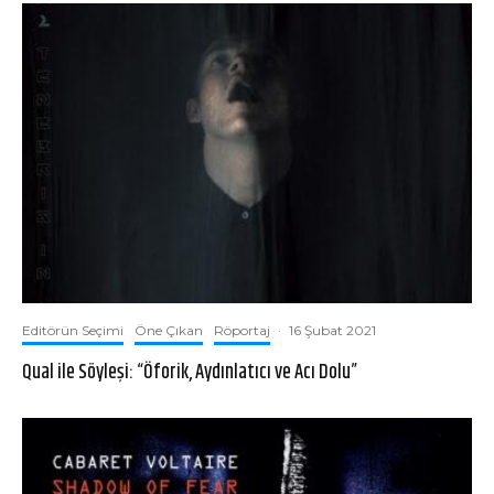
Editörün Seçimi
Öne Çıkan
Röportaj
·
16 Şubat 2021
Qual ile Söyleşi: “Öforik, Aydınlatıcı ve Acı Dolu”