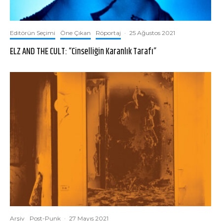
Editörün Seçimi
Öne Çıkan
Röportaj
·
25 Ağustos 2021
ELZ AND THE CULT: “Cinselliğin Karanlık Tarafı”
Arşiv
Post-Punk
·
27 Mayıs 2021