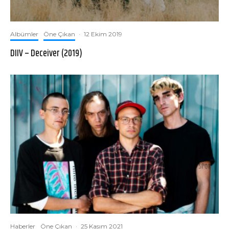
Albümler
Öne Çıkan
·
12 Ekim 2019
DIIV – Deceiver (2019)
Haberler
Öne Çıkan
·
25 Kasım 2021