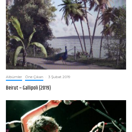
Albümler
Öne Çıkan
·
3 Şubat 2019
Beirut – Gallipoli (2019)