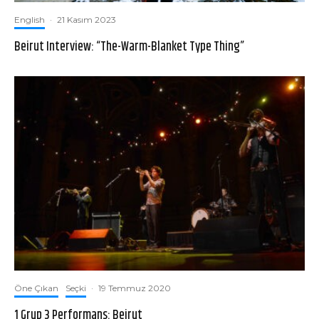
English
·
21 Kasım 2023
Beirut Interview: “The-Warm-Blanket Type Thing”
Öne Çıkan
Seçki
·
19 Temmuz 2020
1 Grup 3 Performans: Beirut