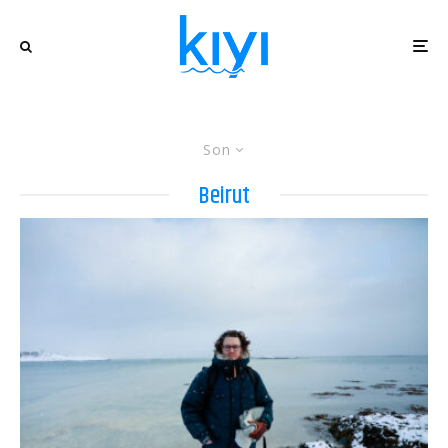
Son
Beirut