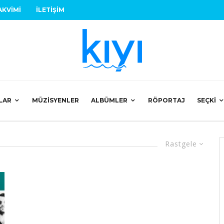
AKVIMI
İLETIŞIM
LAR
MÜZISYENLER
ALBÜMLER
RÖPORTAJ
SEÇKI
Rastgele