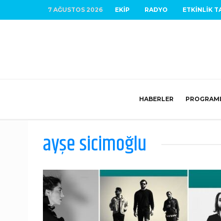
7 AĞUSTOS 2026
EKIP
RADYO
ETKINLIK T
HABERLER
PROGRAM
ayşe sicimoğlu