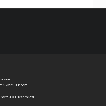
ırsınız.
ütfen kiyimuzik.com
emez 4.0 Uluslararası