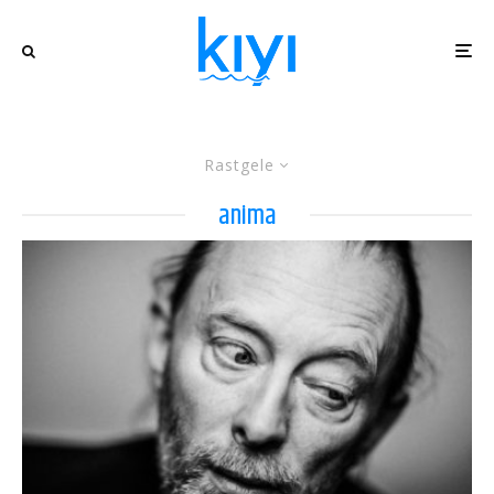
Rastgele
anima