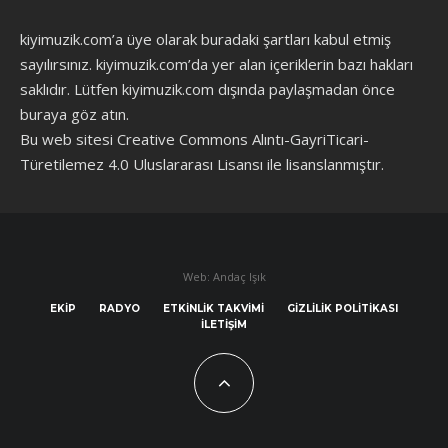
kiyimuzik.com’a üye olarak
buradaki şartları
kabul etmiş
sayılırsınız. kiyimuzik.com’da yer alan içeriklerin bazı hakları
saklıdır. Lütfen kiyimuzik.com dışında paylaşmadan önce
buraya göz atın
.
Bu web sitesi Creative Commons Alıntı-GayriTicari-
Türetilemez 4.0 Uluslararası Lisansı ile lisanslanmıştır.
Web: Andaç Işık
EKIP
RADYO
ETKINLIK TAKVIMI
GIZLILIK POLITIKASI
İLETIŞIM