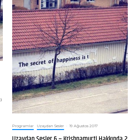
i
Programlar
Uzaydan Sesler
·
19 Ağustos 2017
Uzaydan Sesler 6 – Krishnamurti Hakkında 2