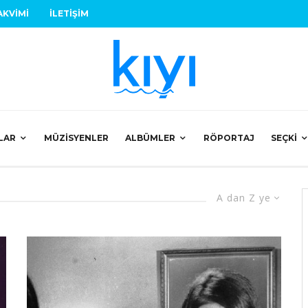
AKVIMI
İLETIŞIM
LAR
MÜZISYENLER
ALBÜMLER
RÖPORTAJ
SEÇKI
A dan Z ye