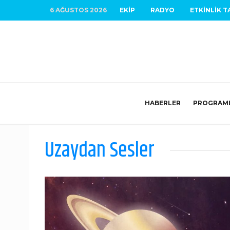
6 AĞUSTOS 2026
EKIP
RADYO
ETKINLIK T
HABERLER
PROGRAM
Uzaydan Sesler