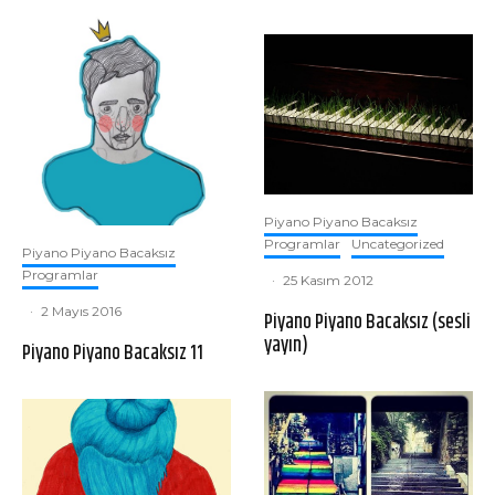
Piyano Piyano Bacaksız
Programlar
Uncategorized
Piyano Piyano Bacaksız
Programlar
·
25 Kasım 2012
·
2 Mayıs 2016
Piyano Piyano Bacaksız (sesli
yayın)
Piyano Piyano Bacaksız 11