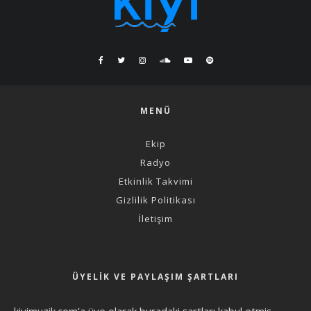
MENÜ
Ekip
Radyo
Etkinlik Takvimi
Gizlilik Politikası
İletişim
ÜYELIK VE PAYLAŞIM ŞARTLARI