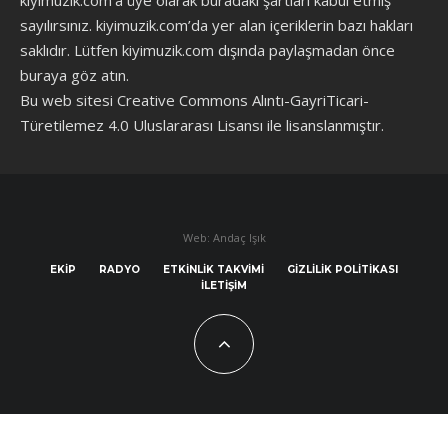
kiyimuzik.com’a üye olarak
buradaki şartları
kabul etmiş
sayılırsınız. kiyimuzik.com’da yer alan içeriklerin bazı hakları
saklıdır. Lütfen kiyimuzik.com dışında paylaşmadan önce
buraya göz atın
.
Bu web sitesi Creative Commons Alıntı-GayriTicari-
Türetilemez 4.0 Uluslararası Lisansı ile lisanslanmıştır.
Web: Andaç Işık
EKIP
RADYO
ETKINLIK TAKVIMI
GIZLILIK POLITIKASI
İLETIŞIM