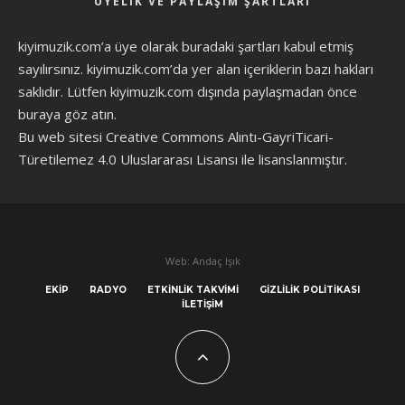
ÜYELIK VE PAYLAŞIM ŞARTLARI
kiyimuzik.com’a üye olarak
buradaki şartları
kabul etmiş
sayılırsınız. kiyimuzik.com’da yer alan içeriklerin bazı hakları
saklıdır. Lütfen kiyimuzik.com dışında paylaşmadan önce
buraya göz atın
.
Bu web sitesi Creative Commons Alıntı-GayriTicari-
Türetilemez 4.0 Uluslararası Lisansı ile lisanslanmıştır.
Web: Andaç Işık
EKIP
RADYO
ETKINLIK TAKVIMI
GIZLILIK POLITIKASI
İLETIŞIM